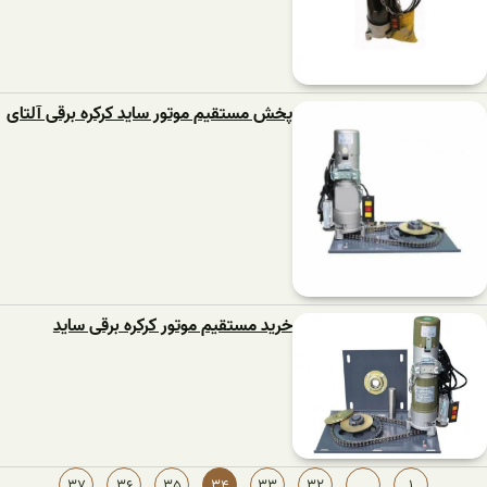
پخش مستقیم موتور ساید کرکره برقی آلتای
خرید مستقیم موتور کرکره برقی ساید
37
36
35
34
33
32
…
1