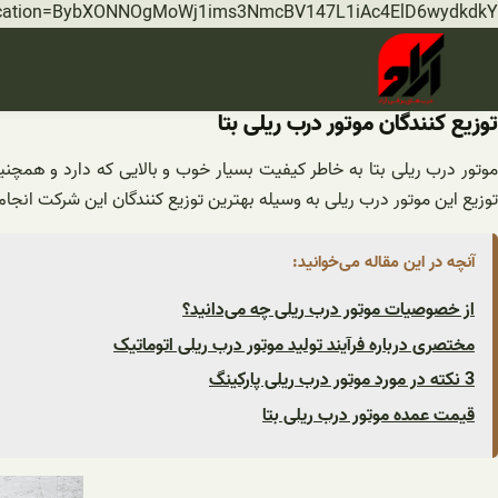
rification=BybXONNOgMoWj1ims3NmcBV147L1iAc4ElD6wydkdkY
توزیع کنندگان موتور درب ریلی بتا
موتور درب ریلی بتا به خاطر کیفیت بسیار خوب و بالایی که دارد و همچ
توزیع این موتور درب ریلی به وسیله بهترین توزیع کنندگان این شرکت انجام
آنچه در این مقاله می‌خوانید:
از خصوصیات موتور درب ریلی چه می‌دانید؟
مختصری درباره فرآیند تولید موتور درب ریلی اتوماتیک
3 نکته در مورد موتور درب ریلی پارکینگ
قیمت عمده موتور درب ریلی بتا