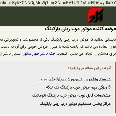
rification=BybXONNOgMoWj1ims3NmcBV147L1iAc4ElD6wydkdkY
عرضه کننده موتور درب ریلی پارکینگ
بایستی بدانید که موتور درب ریلی پارکینگ یکی از محصولات و تجهیزاتی به 
برای مشتریان انجام می پذیرد. کیفیت
جک بالابر چهار ستون
بسیار بالاتر ا
آنچه در این مقاله می‌خوانید:
دانستنی‌ها در مورد موتور درب پارکینگ ریموتی
5 ویژگی مهم موتور درب پارکینگ تک لنگه
مشخصات قابل توجه موتور درب پارکینگ اتوماتیک
مراکز پخش مستقیم موتور درب ریلی پارکینگ