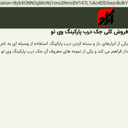
rification=BybXONNOgMoWj1ims3NmcBV147L1iAc4ElD6wydkdkY
فروش کلی جک درب پارکینگ وی تو
یکی از ابزارهای باز و بسته کردن درب پارکینگ استفاده از وسیله ای به
دار فراهم می کند و یکی از نمونه های معروف آن جک درب پارکینگ وی تو اس