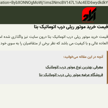
rification=BybXONNOgMoWj1ims3NmcBV147L1iAc4ElD6wydkdkY
قیمت خرید موتور ریلی درب اتوماتیک بتا
قیمت خرید موتور ریلی درب اتوماتیک بتا درون سایت نیز واگذاری شده اس
العاده عالی و با کیفیت می باشد که نظر برخی از متقاضیان را به سوی خود
آنچه در این مقاله می‌خوانید:
معرفی بهترین نوع موتور درب اتوماتیک
فروشگاه عرضه موتور ریلی درب اتوماتیک بتا