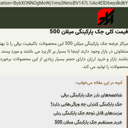
rification=BybXONNOgMoWj1ims3NmcBV147L1iAc4ElD6wydkdkY
قیمت کلی جک پارکینگی میلان 500
مراکز عرضه جک پارکینگی میلان 500 این محصو
متفاوتی در بازار وجود دارند اینجا تا بسیار پر کاربرد می باشند و مورد پسن
باشند بازار و خرید ارزان دارای حجم بسیار زیادی از این محصولات برخورد
محصولات را تولید می کند.
آنچه در این مقاله می‌خوانید:
شاخصه‌های بارز جک پارکینگی برقی
جک پارکینگی کنترلی چه ویژگی‌هایی دارد؟
مزیت‌های قابل توجه جک پارکینگی ریلی
خرید مستقیم جک پارکینگی میلان 500