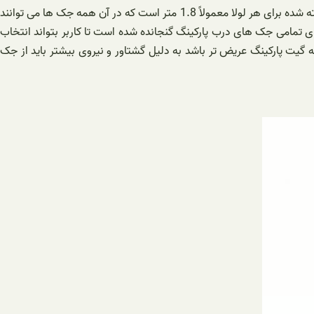
می توان از جک های ارزان تری استفاده کرد. انتخاب محصولات داخلی برای درهای سبک کاملا مقرون به صرفه است. عرض در استاندارد درهای ساخته شده برای هر لولا معمولاً 1.8 متر است که در آن همه جک ها می توانند
های تمامی جک های درب پارکینگ گنجانده شده است تا کاربر بتواند انتخاب
500، 600 ردیف یا بیشتر استفاده می شود، در واقع هر چه گیت پارکینگ عریض تر باشد به دلیل گشتاور و نیروی بیشتر باید از جک