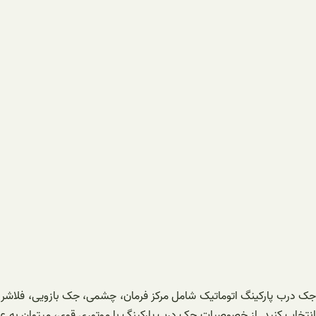
جک درب پارکینگ اتوماتیک شامل مرکز فرمان، چشمی، جک بازویی، فلاشر و 
انتخاب کنید. از خصوصیات جک درب پارکینگ با موتوری قوی، میتوان به عملک