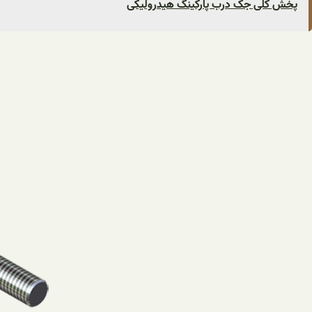
پخش کلی جک درب پارکینگ هیدرولیکی