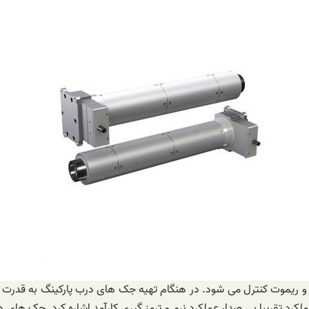
ریموت کنترل می شود. در هنگام تهیه جک های درب پارکینگ به قدرت و توا
رد تقریبا بی صدا، عملکرد نرم و ترمز گیری کارآمد اشاره کرد. جک های د