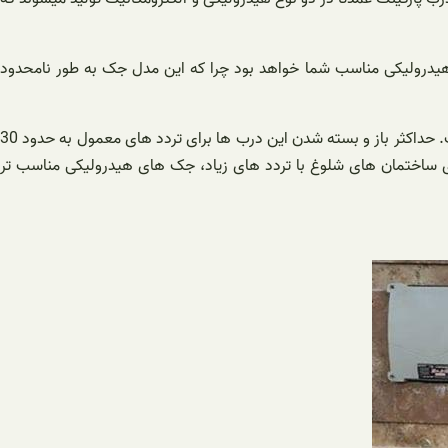
ک هیدرولیکی مناسب شما خواهد بود چرا که این مدل جک به طور نامحدود
2- جک درب پارکینگ الکترومکانیکی جک های پارکینگی الکترومکانیکی، عمدتا برای ساختمان های کم جمعیت و یا عبور مرور محدود تری مناسب است. حداکثر باز و بسته شدن این درب ها برای تردد های معمول به حدود 30
ای ساختمان های شلوغ با تردد های زیاد، جک های هیدرولیکی مناسب تر