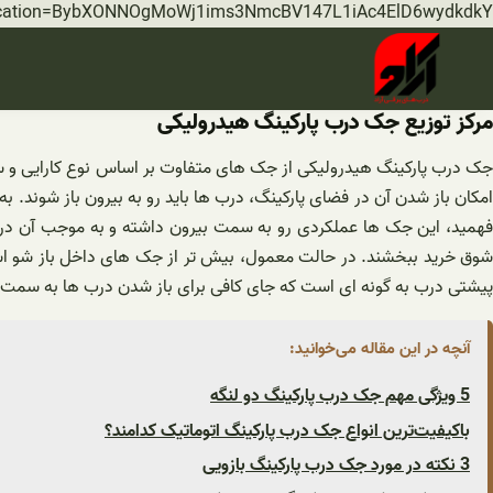
rification=BybXONNOgMoWj1ims3NmcBV147L1iAc4ElD6wydkdkY
مرکز توزیع جک درب پارکینگ هیدرولیکی
جک درب پارکینگ هیدرولیکی از جک های متفاوت بر اساس نوع کارایی و سا
امکان باز شدن آن در فضای پارکینگ، درب ها باید رو به بیرون باز شوند. 
همید، این جک ها عملکردی رو به سمت بیرون داشته و به موجب آن د
شوق خرید ببخشند. در حالت معمول، بیش تر از جک های داخل باز شو است
پیشتی درب به گونه ای است که جای کافی برای باز شدن درب ها به سمت 
آنچه در این مقاله می‌خوانید:
5 ویژگی مهم جک درب پارکینگ دو لنگه
باکیفیت‌ترین انواع جک درب پارکینگ اتوماتیک کدامند؟
3 نکته در مورد جک درب پارکینگ بازویی